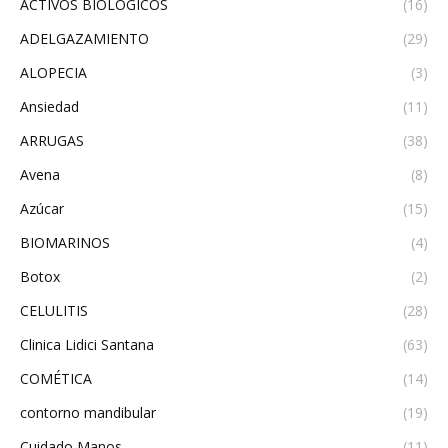
ACTIVOS BIOLÓGICOS
(16)
ADELGAZAMIENTO
(29)
ALOPECIA
(3)
Ansiedad
(11)
ARRUGAS
(38)
Avena
(8)
Azúcar
(15)
BIOMARINOS
(4)
Botox
(2)
CELULITIS
(28)
Clinica Lidici Santana
(63)
COMÉTICA
(14)
contorno mandibular
(19)
Cuidado Manos
(11)