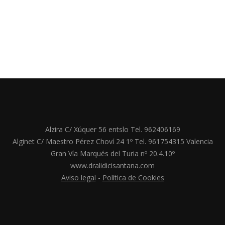
Alzira C/ Xúquer 56 entslo Tel. 962406169
Alginet C/ Maestro Pérez Choví 24 1º Tel. 961754315 Valencia
Gran Vía Marqués del Turia nº 20.4.10º
www.dralidicisantana.com
Aviso legal
-
Política de Cookies