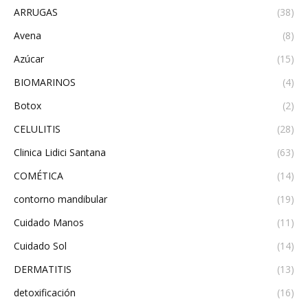
ARRUGAS
(38)
Avena
(8)
Azúcar
(15)
BIOMARINOS
(4)
Botox
(2)
CELULITIS
(28)
Clinica Lidici Santana
(63)
COMÉTICA
(14)
contorno mandibular
(19)
Cuidado Manos
(11)
Cuidado Sol
(14)
DERMATITIS
(13)
detoxificación
(16)