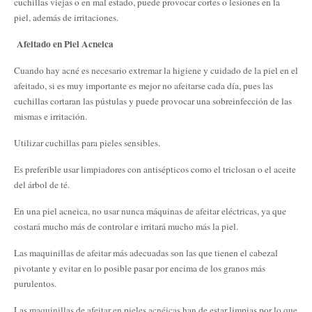
cuchillas viejas o en mal estado, puede provocar cortes o lesiones en la
piel, además de irritaciones.
Afeitado en Piel Acneica
Cuando hay acné es necesario extremar la higiene y cuidado de la piel en el
afeitado, si es muy importante es mejor no afeitarse cada día, pues las
cuchillas cortaran las pústulas y puede provocar una sobreinfección de las
mismas e irritación.
Utilizar cuchillas para pieles sensibles.
Es preferible usar limpiadores con antisépticos como el triclosan o el aceite
del árbol de té.
En una piel acneica, no usar nunca máquinas de afeitar eléctricas, ya que
costará mucho más de controlar e irritará mucho más la piel.
Las maquinillas de afeitar más adecuadas son las que tienen el cabezal
pivotante y evitar en lo posible pasar por encima de los granos más
purulentos.
Las maquinillas de afeitar en pieles acnéicas han de estar limpias por lo que