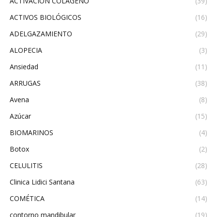
ACTIVACIÓN COLÁGENO
(39)
ACTIVOS BIOLÓGICOS
(16)
ADELGAZAMIENTO
(29)
ALOPECIA
(3)
Ansiedad
(11)
ARRUGAS
(38)
Avena
(8)
Azúcar
(15)
BIOMARINOS
(4)
Botox
(2)
CELULITIS
(28)
Clinica Lidici Santana
(63)
COMÉTICA
(14)
contorno mandibular
(19)